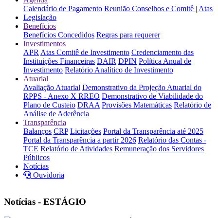
Calendário de Pagamento
Reunião Conselhos e Comitê | Atas
Legislação
Benefícios
Benefícios Concedidos
Regras para requerer
Investimentos
APR
Atas Comitê de Investimento
Credenciamento das
Instituições Financeiras
DAIR
DPIN
Política Anual de
Investimento
Relatório Analítico de Investimento
Atuarial
Avaliação Atuarial
Demonstrativo da Projeção Atuarial do
RPPS - Anexo X RREO
Demonstrativo de Viabilidade do
Plano de Custeio
DRAA
Provisões Matemáticas
Relatório de
Análise de Aderência
Transparência
Balanços
CRP
Licitações
Portal da Transparência até 2025
Portal da Transparência a partir 2026
Relatório das Contas -
TCE
Relatório de Atividades
Remuneração dos Servidores
Públicos
Notícias
Ouvidoria
Notícias - ESTÁGIO